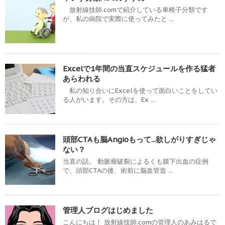
放射線技師.comで紹介している車椅子分類です
が、私の病院で実際に使ってみたと ...
Excelで1年間の当直スケジュールを作る猛者
あらわれる
私の知り合いにExcelを使って面白いことをしてい
る人がいます。その方は、Ex ...
頭部CTAも脳Angioもって...欲しがりすぎじゃ
ない？
当直の話。 動脈瘤破裂によるくも膜下出血の症例
で、頭部CTAの後、術前に脳血管造 ...
管理人ブログはじめました
こんにちは！ 放射線技師.comの管理人のあみはるで