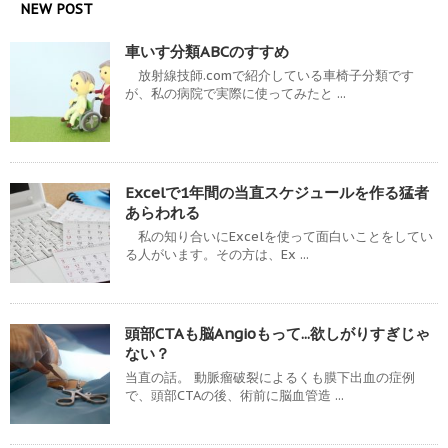
NEW POST
車いす分類ABCのすすめ
放射線技師.comで紹介している車椅子分類です
が、私の病院で実際に使ってみたと ...
Excelで1年間の当直スケジュールを作る猛者
あらわれる
私の知り合いにExcelを使って面白いことをしてい
る人がいます。その方は、Ex ...
頭部CTAも脳Angioもって...欲しがりすぎじゃ
ない？
当直の話。 動脈瘤破裂によるくも膜下出血の症例
で、頭部CTAの後、術前に脳血管造 ...